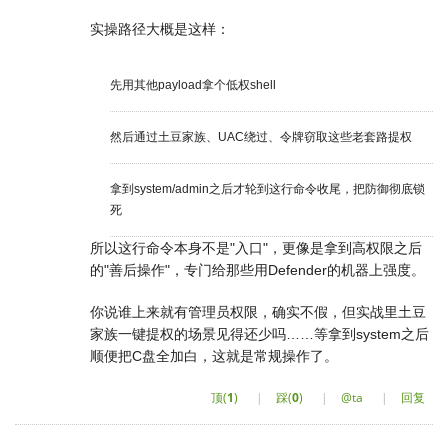
实操路径大概是这样：
先用其他payload拿个低权shell
然后通过土豆家族、UAC绕过、令牌窃取这些老套路提权
拿到system/admin之后才轮到这行命令收尾，把防御彻底锁
死
所以这行命令本身不是"入口"，更像是拿到高权限之后
的"善后操作"，专门给那些用Defender的机器上强度。
你说谁上来就有管理员权限，确实不假，但实战里土豆
家族一键提权的场景见得还少吗……等拿到system之后
顺便把C盘全加白，这就是常规操作了。
顶(
1
)
|
踩(
0
)
|
@ta
|
回复