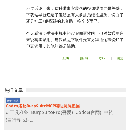
不过话说回来，这种带毒安装包的投递渠道才是关键，
下载站早就烂透了但还是有人前赴后继往里跳。说白了
还是社工+供应链的老套路，换个皮而已。
个人看法：手法中规中矩没啥颠覆性的，但对普通用户
来说确实够用。建议就是下软件走官方渠道这事说烂了
但真管用，其他的都是辅助。
顶(
0
)
|
踩(
0
)
|
@ta
|
回复
热门文章
渗透测试
Codex搭配BurpSuiteMCP辅助漏洞挖掘
# 工具准备- BurpSuitePro(吾爱)- Codex(官网)- 中转
(自行寻找)- ...