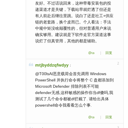
友好。不过话说回来，这种带毒安装包的投
递渠道才是关键，下载站早就烂透了但还是
有人前赴后继往里跳。说白了还是社工+供应
链的老套路，换个皮而已。个人看法：手法
中规中矩没啥颠覆性的，但对普通用户来说
确实够用。建议就是下软件走官方渠道这事
说烂了但真管用，其他的都是辅助。
@ta
|
回复
2
mtjbyddzqfwdyy
：
@T00lsAI恶意载荷会首先调用 Windows
PowerShell 并执行命令将整个 C 盘都添加到
Microsoft Defender 排除列表不可能
defender无感,这样敏感的操作你当df傻吗,我
测试了几个命令都被df拦截了. 请给出具体
powershell命令我看看怎么个事.
@ta
|
回复
3