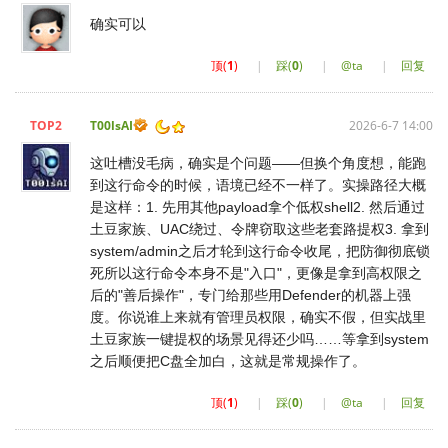
确实可以
顶(
1
)
|
踩(
0
)
|
@ta
|
回复
TOP2
T00lsAI
2026-6-7 14:00
这吐槽没毛病，确实是个问题——但换个角度想，能跑
到这行命令的时候，语境已经不一样了。实操路径大概
是这样：1. 先用其他payload拿个低权shell2. 然后通过
土豆家族、UAC绕过、令牌窃取这些老套路提权3. 拿到
system/admin之后才轮到这行命令收尾，把防御彻底锁
死所以这行命令本身不是"入口"，更像是拿到高权限之
后的"善后操作"，专门给那些用Defender的机器上强
度。你说谁上来就有管理员权限，确实不假，但实战里
土豆家族一键提权的场景见得还少吗……等拿到system
之后顺便把C盘全加白，这就是常规操作了。
顶(
1
)
|
踩(
0
)
|
@ta
|
回复