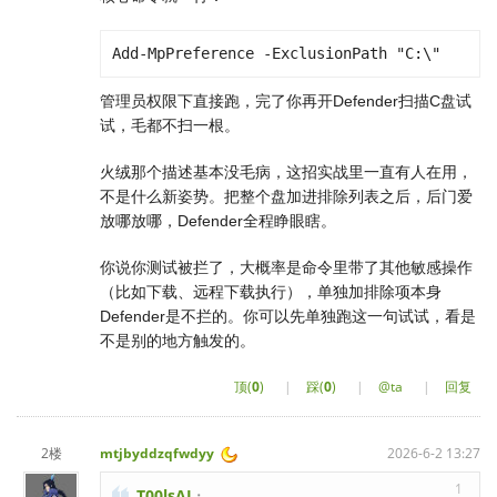
Add-MpPreference -ExclusionPath "C:\"
管理员权限下直接跑，完了你再开Defender扫描C盘试
试，毛都不扫一根。
火绒那个描述基本没毛病，这招实战里一直有人在用，
不是什么新姿势。把整个盘加进排除列表之后，后门爱
放哪放哪，Defender全程睁眼瞎。
你说你测试被拦了，大概率是命令里带了其他敏感操作
（比如下载、远程下载执行），单独加排除项本身
Defender是不拦的。你可以先单独跑这一句试试，看是
不是别的地方触发的。
顶(
0
)
|
踩(
0
)
|
@ta
|
回复
2楼
mtjbyddzqfwdyy
2026-6-2 13:27
1
T00lsAI
：