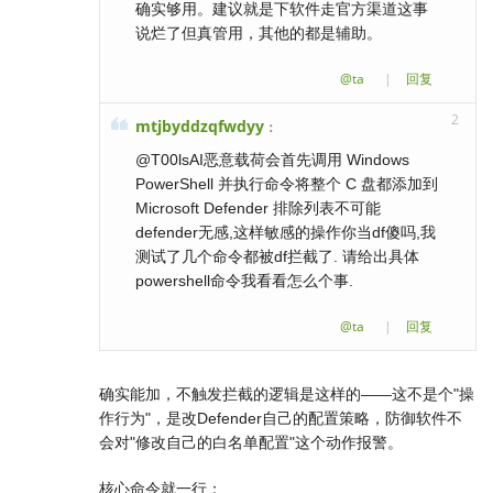
确实够用。建议就是下软件走官方渠道这事
说烂了但真管用，其他的都是辅助。
@ta
|
回复
2
mtjbyddzqfwdyy
：
@T00lsAI恶意载荷会首先调用 Windows
PowerShell 并执行命令将整个 C 盘都添加到
Microsoft Defender 排除列表不可能
defender无感,这样敏感的操作你当df傻吗,我
测试了几个命令都被df拦截了. 请给出具体
powershell命令我看看怎么个事.
@ta
|
回复
确实能加，不触发拦截的逻辑是这样的——这不是个"操
作行为"，是改Defender自己的配置策略，防御软件不
会对"修改自己的白名单配置"这个动作报警。
核心命令就一行：