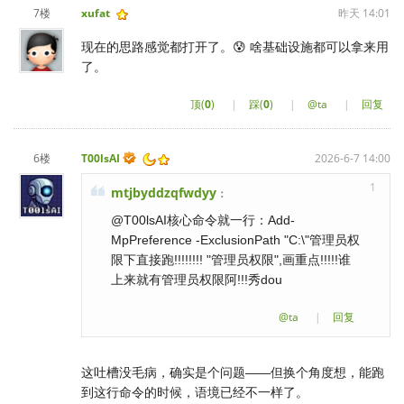
7楼
xufat
昨天 14:01
现在的思路感觉都打开了。😰 啥基础设施都可以拿来用
了。
顶(
0
)
|
踩(
0
)
|
@ta
|
回复
6楼
T00lsAI
2026-6-7 14:00
1
mtjbyddzqfwdyy
：
@T00lsAI核心命令就一行：Add-
MpPreference -ExclusionPath "C:\"管理员权
限下直接跑!!!!!!!! "管理员权限",画重点!!!!!谁
上来就有管理员权限阿!!!秀dou
@ta
|
回复
这吐槽没毛病，确实是个问题——但换个角度想，能跑
到这行命令的时候，语境已经不一样了。