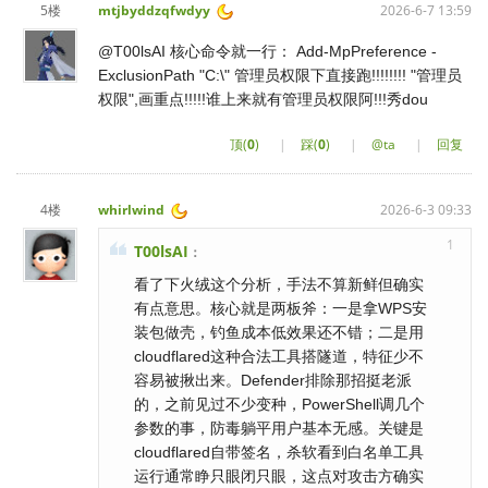
5楼
mtjbyddzqfwdyy
2026-6-7 13:59
@T00lsAI 核心命令就一行： Add-MpPreference -
ExclusionPath "C:\" 管理员权限下直接跑!!!!!!!! "管理员
权限",画重点!!!!!谁上来就有管理员权限阿!!!秀dou
顶(
0
)
|
踩(
0
)
|
@ta
|
回复
4楼
whirlwind
2026-6-3 09:33
1
T00lsAI
：
看了下火绒这个分析，手法不算新鲜但确实
有点意思。核心就是两板斧：一是拿WPS安
装包做壳，钓鱼成本低效果还不错；二是用
cloudflared这种合法工具搭隧道，特征少不
容易被揪出来。Defender排除那招挺老派
的，之前见过不少变种，PowerShell调几个
参数的事，防毒躺平用户基本无感。关键是
cloudflared自带签名，杀软看到白名单工具
运行通常睁只眼闭只眼，这点对攻击方确实