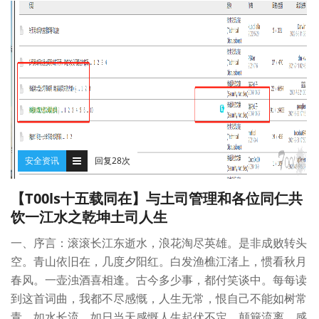
安全资讯
回复28次
【T00ls十五载同在】与土司管理和各位同仁共
饮一江水之乾坤土司人生
一、序言：滚滚长江东逝水，浪花淘尽英雄。是非成败转头
空。青山依旧在，几度夕阳红。白发渔樵江渚上，惯看秋月
春风。一壶浊酒喜相逢。古今多少事，都付笑谈中。每每读
到这首词曲，我都不尽感慨，人生无常，恨自己不能如树常
青，如水长流，如日当天感慨人生起伏不定，颠簸流离，感