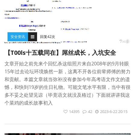
安全资讯
回复42次
【T00ls十五载同在】屌丝成长，入坑安全
文章开始之前先来个回忆杀这组照片来自2008年的9月转眼
15年过去论坛环境焕然一新，这离不开各位前辈师傅的努力
和贡献。本篇文章就当弥补没有参加今年高考语文作文的遗
憾，和快到19岁的生日礼物。可能文笔水平有限，当中有很
多不妥之处望见谅（毕竟语文就没及格过）下面就讲讲我这
个菜鸡的成长故事初入
14395
42
2023-6-22 20:15