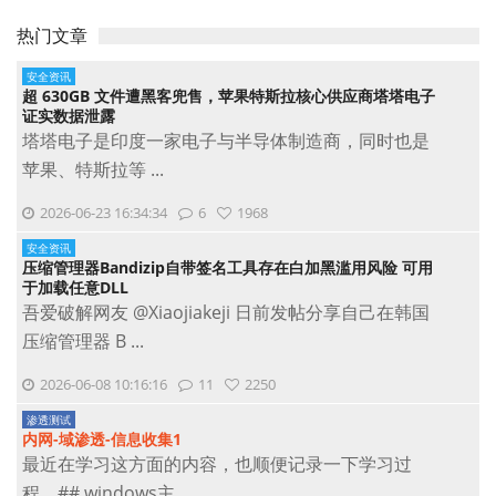
热门文章
安全资讯
超 630GB 文件遭黑客兜售，苹果特斯拉核心供应商塔塔电子
证实数据泄露
塔塔电子是印度一家电子与半导体制造商，同时也是
苹果、特斯拉等 ...
2026-06-23 16:34:34
6
1968
安全资讯
压缩管理器Bandizip自带签名工具存在白加黑滥用风险 可用
于加载任意DLL
吾爱破解网友 @Xiaojiakeji 日前发帖分享自己在韩国
压缩管理器 B ...
2026-06-08 10:16:16
11
2250
渗透测试
内网-域渗透-信息收集1
最近在学习这方面的内容，也顺便记录一下学习过
程。## windows主 ...