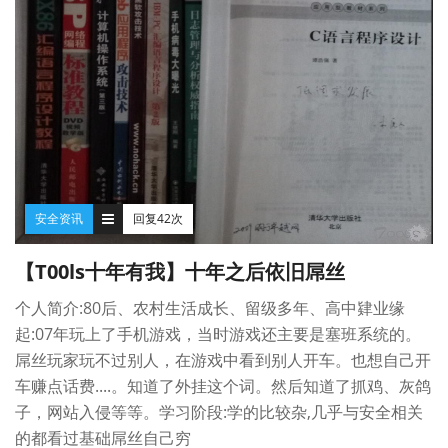
安全资讯
回复42次
【T00ls十年有我】十年之后依旧屌丝
个人简介:80后、农村生活成长、留级多年、高中肄业缘
起:07年玩上了手机游戏，当时游戏还主要是塞班系统的。
屌丝玩家玩不过别人，在游戏中看到别人开车。也想自己开
车赚点话费....。知道了外挂这个词。然后知道了抓鸡、灰鸽
子，网站入侵等等。学习阶段:学的比较杂,几乎与安全相关
的都看过基础屌丝自己穷