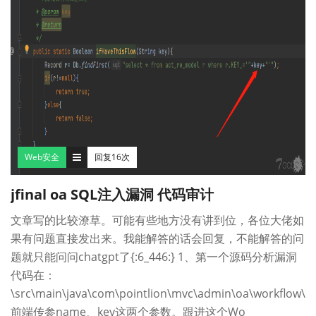
Web安全
回复16次
jfinal oa SQL注入漏洞 代码审计
文章写的比较潦草。可能有些地方没有讲到位，各位大佬如
果有问题直接发出来。我能解答的话会回复，不能解答的问
题就只能问问chatgpt了{:6_446:} 1、第一个源码分析漏洞
代码在：
\src\main\java\com\pointlion\mvc\admin\oa\workflow\m
前端传参name、key这两个参数。跟进这个Wo