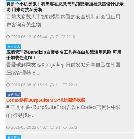
真是个小机灵鬼！有黑客在恶意代码顶部增加核武器设计提示
词 用来对抗AI分析
目前大多数人工智能模型内置的安全机制都会阻止用
户咨询有关生物 ...
2026-06-12 10:05:44
7
2110
安全资讯
压缩管理器Bandizip自带签名工具存在白加黑滥用风险 可用
于加载任意DLL
吾爱破解网友 @Xiaojiakeji 日前发帖分享自己在韩国
压缩管理器 B ...
2026-06-08 10:16:16
11
2211
渗透测试
Codex搭配BurpSuiteMCP辅助漏洞挖掘
# 工具准备- BurpSuitePro(吾爱)- Codex(官网)- 中转
(自行寻找)- ...
2026-05-20 22:04:07
34
5572
安全资讯