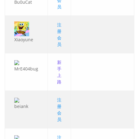
会
Bu0uCat
员
注
册
会
Xiaoyune
员
新
MrE404bug
手
上
路
注
beiank
册
会
员
注