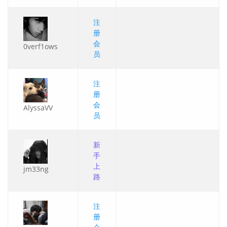
注
册
会
0verf1ows
员
注
册
会
AlyssaVV
员
新
手
上
jm33ng
路
注
册