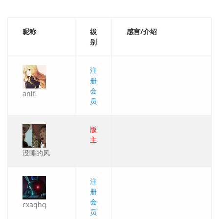
昵称
级
感言/介绍
别
注
册
会
anlfi
员
版
主
没睡的风
注
册
会
cxaqhq
员