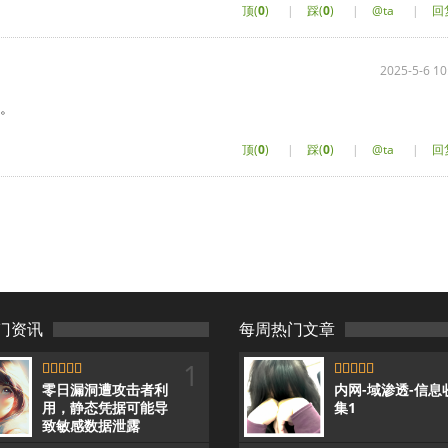
顶(
0
)
|
踩(
0
)
|
@ta
|
回
2025-5-6 10
 。
顶(
0
)
|
踩(
0
)
|
@ta
|
回
门资讯
每周热门文章
1
5
5
零日漏洞遭攻击者利
内网-域渗透-信息
用，静态凭据可能导
集1
致敏感数据泄露