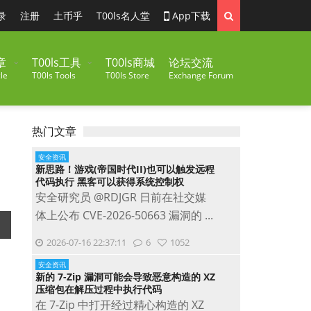
录
注册
土币乎
T00ls名人堂
App下载
章
T00ls工具
T00ls商城
论坛交流
le
T00ls Tools
T00ls Store
Exchange Forum
热门文章
安全资讯
新思路！游戏(帝国时代II)也可以触发远程
代码执行 黑客可以获得系统控制权
安全研究员 @RDJGR 日前在社交媒
体上公布 CVE-2026-50663 漏洞的 ...
2026-07-16 22:37:11
6
1052
安全资讯
新的 7-Zip 漏洞可能会导致恶意构造的 XZ
压缩包在解压过程中执行代码
在 7-Zip 中打开经过精心构造的 XZ