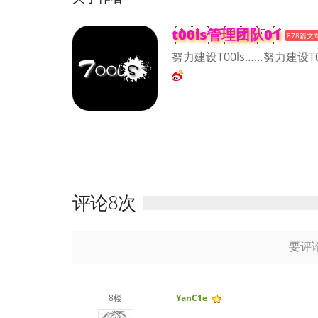
t00ls管理团队01
878篇文
努力建设T00ls……努力建设T0
评论8次
要评
8楼
YanC1e