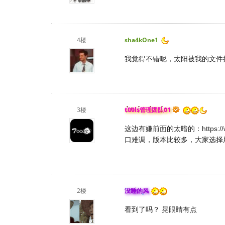
4楼
sha4kOne1
我觉得不错呢，太阳被我的文件
3楼
t00ls管理团队01
这边有嫌前面的太暗的：
https:
口难调，版本比较多，大家选择
2楼
没睡的风
看到了吗？ 晃眼睛有点