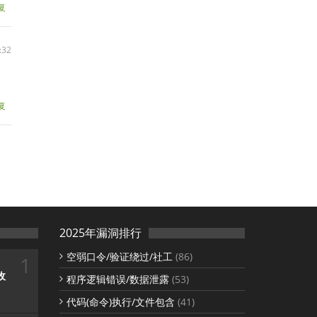
复
:32
复
2025年漏洞排行
空弱口令/验证绕过/社工
(86)
1
收
程序逻辑错误/数据泄露
(53)
代码(命令)执行/文件包含
(41)