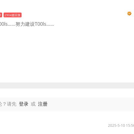
章
2904篇回复
0ls……努力建设T00ls……
论？请先
登录
或
注册
2025-5-10 15: