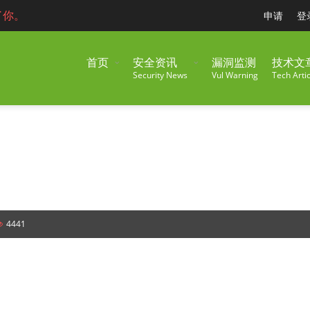
了你。
申请
登
首页
安全资讯
漏洞监测
技术文
Security News
Vul Warning
Tech Artic
4441