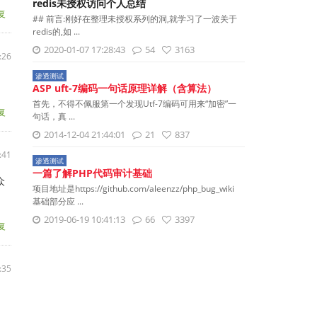
redis未授权访问个人总结
复
## 前言:刚好在整理未授权系列的洞,就学习了一波关于
redis的,如 ...
2020-01-07 17:28:43
54
3163
:26
渗透测试
ASP uft-7编码一句话原理详解（含算法）
首先，不得不佩服第一个发现Utf-7编码可用来“加密”一
复
句话，真 ...
2014-12-04 21:44:01
21
837
:41
渗透测试
一篇了解PHP代码审计基础
众
项目地址是https://github.com/aleenzz/php_bug_wiki
基础部分应 ...
2019-06-19 10:41:13
66
3397
复
:35