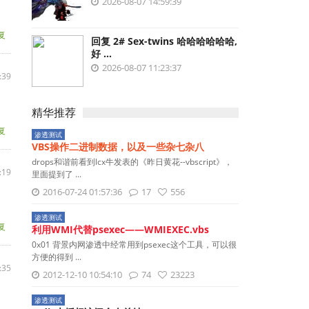
2026-08-07 14:59:39
复
回复 2# Sex-twins 哈哈哈哈哈哈,
好 ...
2026-08-07 11:23:37
:39
精华推荐
复
渗透测试
VBS操作二进制数据，以及一些杂七杂八
drops和谐前看到lcx牛发表的《昨日黄花--vbscript》，
:19
里面提到了 ...
2016-07-24 01:57:36
17
556
渗透测试
复
利用WMI代替psexec——WMIEXEC.vbs
0x01 背景内网渗透中经常用到psexec这个工具，可以很
方便的得到 ...
:35
2012-12-10 10:54:10
74
23223
渗透测试