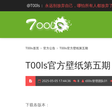
@T00ls
：
永远别放弃自己，哪怕所有人都放弃
T00ls首页
官方公告
T00ls官方壁纸第五期
T00ls官方壁纸第五期
2025-05-05 17:44:36
8
t00ls管理团队01
下载各版本：