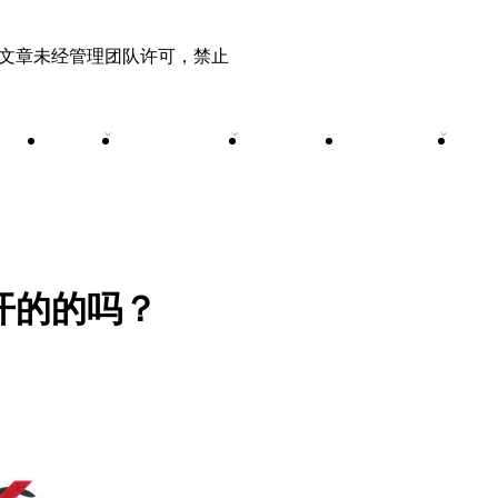
有原创文章未经管理团队许可，禁止
申请
登录
注册
土
首页
安全资讯
漏洞监测
技术文章
T0
Security News
Vul Warning
Tech Article
T00l
公开的的吗？