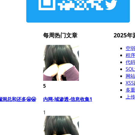
每周热门文章
2025
空弱
程序
代码
SQ
网站
XS
5
多重
上
漏洞总和还多😬😬
内网-域渗透-信息收集1
1