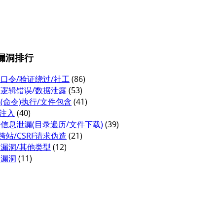
年漏洞排行
口令/验证绕过/社工
(86)
逻辑错误/数据泄露
(53)
(命令)执行/文件包含
(41)
L注入
(40)
信息泄漏(目录遍历/文件下载)
(39)
S跨站/CSRF请求伪造
(21)
漏洞/其他类型
(12)
传漏洞
(11)